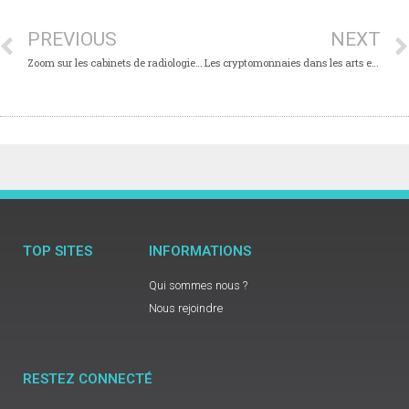
PREVIOUS
NEXT
Zoom sur les cabinets de radiologie : L’importance de la qualité et de la précision des examens d’imagerie médicale
Les cryptomonnaies dans les arts et la culture : Comment elles révolutionnent l’industrie créative.
TOP SITES
INFORMATIONS
Qui sommes nous ?
Nous rejoindre
RESTEZ CONNECTÉ