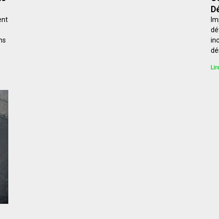
D
ent
Im
dé
ns
in
dé
Lir