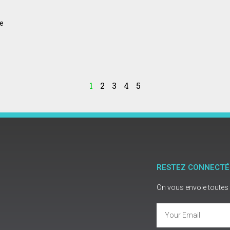
Le
1
2
3
4
5
RESTEZ CONNECTÉ
On vous envoie toutes 