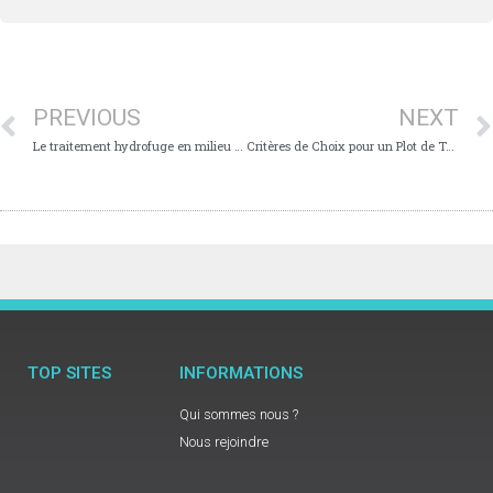
PREVIOUS
NEXT
Le traitement hydrofuge en milieu professionnel : enjeux et solutions
Critères de Choix pour un Plot de Terrasse Dalle
TOP SITES
INFORMATIONS
Qui sommes nous ?
Nous rejoindre